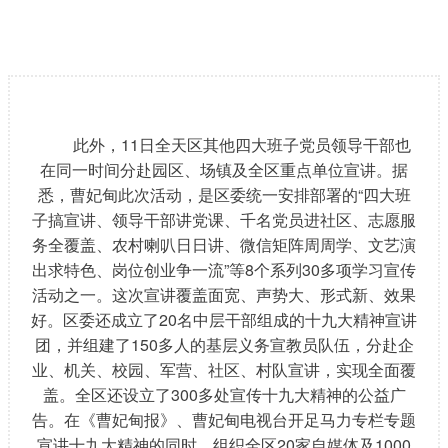
此外，11日全天区其他四大班子党员领导干部也
在同一时间分赴园区、场镇及全区重点单位宣讲。据
悉，曹妃甸此次活动，是区委统一安排部署的“四大班
子搞宣讲、领导干部讲党课、千名党员进社区、志愿服
务全覆盖、农村喇叭日日讲、微信矩阵周周学、文艺演
出求特色、岗位创业争一流”等8个系列30多项学习宣传
活动之一。这次宣讲覆盖面宽、声势大、形式新、效果
好。区委还成立了20名中层干部组成的十九大精神宣讲
团，并组建了150多人的基层义务宣教员队伍，分赴企
业、机关、校园、军营、社区、村队宣讲，实现全面覆
盖。全区还设立了300多处宣传十九大精神的公益广
告。在《曹妃甸报》、曹妃甸电视台开足马力专栏专题
宣讲十九大精神的同时，组织全区20家自媒体及1000