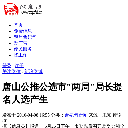
首页
免费信息
聚焦曹妃甸
发广告
便民服务
找工作
登录
|
注册
关注微信
-
新浪微博
唐山公推公选市"两局"局长提
名人选产生
发布于 2010-04-08 16:55
分类：
曹妃甸新闻
来源：未知
评论
(0)
据【信息员】报道： 5月25日下午，市委先后召开常委会和全