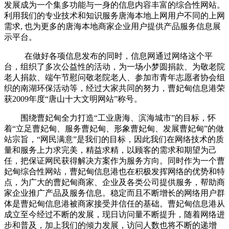
发展成为一个集多功能与一身的信息内容丰富的综合性网站。
利用我们的专业技术和知识服务唐海本地上网用户不同的上网
需求, 也为更多的唐海本地商家企业用户提供产品服务信息展
示平台。
在做好各项信息发布的同时，信息网通过网络这个平
台，组织了多次公益性的活动，为一场小梦圆捐款、为敬老院
老人捐款、端午节慰问敬老院老人、参加市青年志愿者协会组
织的南湖环保活动等，经过大家共同的努力，曹妃甸信息港荣
获2009年度“唐山十大文明网站”称号。
围绕曹妃甸全力打造“工业唐海、滨海城市”的目标，怀
着“立足曹妃甸、服务曹妃甸、形象曹妃甸、发展曹妃甸”的做
站宗旨，“网民满意”是我们的目标，因此我们在网络技术的质
量和服务上力求完美，精益求精，以顾客的需求和期望为己
任，把保证网民获得解决方案作为服务方向。同时作为一个曹
妃甸综合性网站，曹妃甸信息港也在积极发挥网络的优势和特
点，为广大的曹妃甸商家、企业及各类公司提供服务，帮助商
家企业推广产品及服务信息。稳定而且不断增长的网络用户群
体是曹妃甸信息港被商家接受并信任的基础。曹妃甸信息港从
成立至今经过不断的发展，现日访问量不断提升，随着网络进
步和普及，加上我们的倾力发展，访问人数也将不断的递增