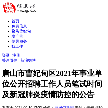
首页
免费信息
聚焦曹妃甸
发广告
便民服务
找工作
登录
|
注册
关注微信
-
新浪微博
唐山市曹妃甸区2021年事业单
位公开招聘工作人员笔试时间
及新冠肺炎疫情防控的公告
发布于 2021-09-10 17:23
分类：
曹妃甸新闻
来源：未知
评论