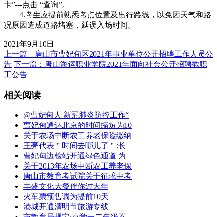
卡”---点击 “查询”。
4.考生应提前熟悉考点位置及出行路线，以免因天气和路
况原因造成道路堵塞，延误入场时间。
2021年9月10日
上一篇：唐山市曹妃甸区2021年事业单位公开招聘工作人员公
告
下一篇：唐山海运职业学院2021年面向社会公开招聘教职
工公告
相关阅读
@曹妃甸人 新冠肺炎防控工作“
曹妃甸通达北京的时间缩短为10
关于农场中断农工养老保险缴纳
王亮代表＂时间去哪儿了＂:长
曹妃甸边检站开通绿色通道 为
关于2013年农场中断农工养老保
唐山市教育考试院关于征求中考
丰盛文化大餐伴你过大年
火车票预售调为提前10天
港城开通清明节旅游专线
市教育局规定:小学一二年级不