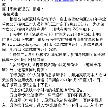
(0)
据【系统管理员】报道：
各位考生：
根据当前新冠肺炎疫情形势，唐山市曹妃甸区2021年事业
单位公开招聘工作人员的笔试工作定于9月21日进行。为确保
本次公开招聘考试顺利进行，现就有关情况公告如下：
1.考生打印《笔试准考证》时间为2021年9月16日上午9
时-9月20日下午5时，请所有考生按时登录唐山事业单位招聘
网（www.tssydwzpw.com)打印《笔试准考证》，具体考试时
间、地点以《笔试准考证》为准。
2.提倡广大考生积极接种新冠疫苗，参加考试期间须全程
佩戴一次性医用外科口罩。
3.参加笔试时除携带有效期内法定身份证、《笔试准考
证》外，还需要同时提供：
①纸质版《个人健康信息承诺书》，须如实填写本人近14
天的身体健康状况（承诺书日期自2021年9月7日至9月20日，
电子版可由招聘公告中下载）
②上交纸质版48小时内的核酸检测阴性报告。
③出示“河北健康码”，绿码通行，否则不得进入。
④出示《行程卡》，显示绿色箭头者通行，否则不得进
入。具体操作流程：进入“河北健康码”---下滑点击进入“行程