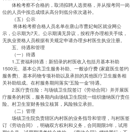
体检考察不合格的，取消拟聘人选资格，并从报考同一岗
位的人员中按总成绩从高分到低分依次递补。
（五）公示
将体检考察合格人员名单在唐山市曹妃甸区就业网公
示，公示期为7天。公示期满无异议，按程序办理相关手续，
无执业资格人员根据有关规定申请办理乡村医生执业注册。
五、待遇和管理
（一）待遇
1.工资福利待遇：新招录的村医收入包括月基本补助
1500元、基本公共卫生服务补助、一般诊疗费 (家庭医生签约
服务费)、基本药物专项补助以及承担的其他医疗卫生服务相
关补助组成。在村服务期间落实“五险一金”待遇。
2.医疗责任险：与场镇卫生院签订《劳动合同》并开展医
疗服务的村医，服务期内由场镇卫生院统一组织缴纳医疗责任
险。村卫生室财务独立核算，风险独立承担。
（二）管理
场镇卫生院负责辖区内村医的业务指导和管理，与村医签
订《劳动合同》，明确双方权利和义务，合同期限3年，试用