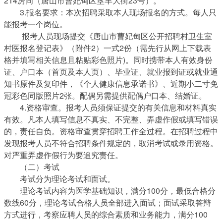
214房间（唐山市曹妃甸区垦丰大街23号）。
3.报名要求：本次招聘采取本人现场报名的方式。每人只
能报考一个岗位。
报考人员现场提交《唐山市曹妃甸区公开招聘村卫生室
村医报名登记表》（附件2）一式2份（需先行从网上下载表
格并填写相关信息且粘贴彩色照片)。同时携带本人有效身份
证、户口本（首页及本人页）、毕业证、就业报到证或就业通
知书原件及复印件，《个人健康信息承诺书》、近期小二寸免
冠彩色同版照片2张。配偶另需提供配偶户口本、结婚证。
4.资格审查。报考人员须保证提交的有关信息和材料真实
有效。凡本人填写信息不真实、不完整、弄虚作假或填写错误
的，责任自负。资格审查贯穿招聘工作全过程。在招聘过程中
发现报考人员不符合招聘条件规定的，取消考试或录用资格。
对严重弄虚作假行为要追究责任。
（二）考试
考试分为理论考试和面试。
理论考试内容为医学基础知识，满分100分，最低合格分
数线60分，理论考试合格人员全部进入面试；面试采取答辩
方式进行，考察应聘人员的综合素质和业务能力，满分100