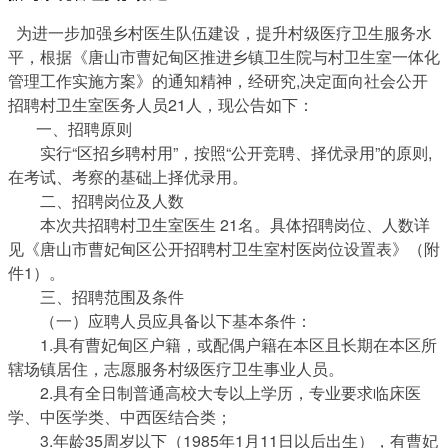
为进一步加强乡村医生队伍建设，提升村级医疗卫生服务水
平，根据《唐山市曹妃甸区推进乡镇卫生院与村卫生室一体化
管理工作实施方案》的通知精神，经研究,决定面向社会公开
招聘村卫生室医务人员21人，现公告如下：
一、招聘原则
实行“区招乡聘村用”，按照“公开竞聘、择优录用”的原则,
在考试、考察的基础上择优录用。
二、招聘岗位及人数
本次共招聘村卫生室医生 21名。具体招聘岗位、人数详
见《唐山市曹妃甸区公开招聘村卫生室村医岗位设置表》（附
件1）。
三、招聘范围及条件
（一）应聘人员应具备以下基本条件：
1.具有曹妃甸区户籍，或配偶户籍在本区且长期在本区所
辖场镇居住，志愿服务村级医疗卫生事业人员。
2.具有全日制普通高校大专以上学历，专业要求临床医
学、中医学类、中西医结合类；
3.年龄35周岁以下（1985年1月11日以后出生），有曹妃